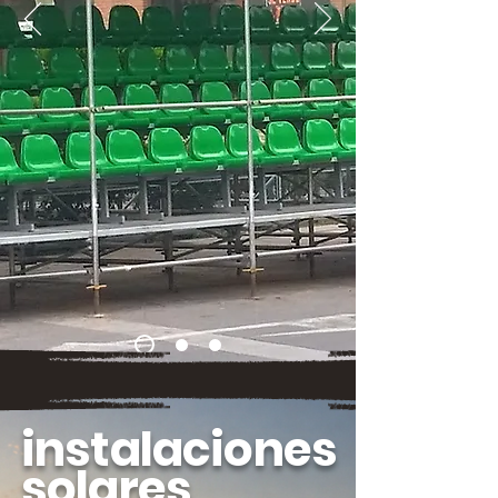
instalaciones
solares