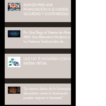
ALIANZA PARA UNA
FINANCIACIÓN A SU MEDIDA.
SEGURIDAD Y SOSTENIBILIDAD AL
ALCANCE DE TODOS.
Por Qué Elegir el Sistema de Alarma
AJAX: Una Alternativa Moderna a
los Sistemas Tradicionales de
Seguridad
QUE NO TE ENGAÑEN CON LA
BATERIA VIRTUAL
"La ciencia detrás de la iluminación
decorativa: cómo la iluminación
pueden mejorar tu bienestar"